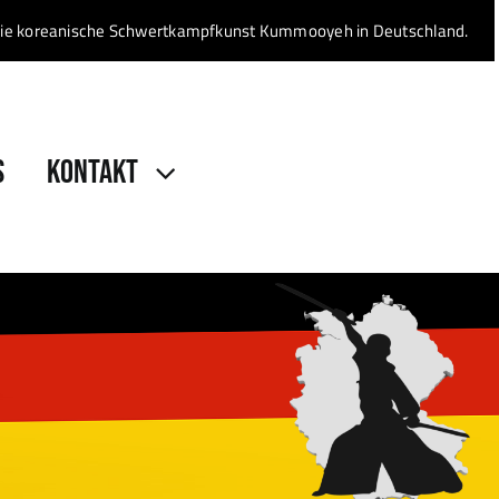
en die koreanische Schwertkampfkunst Kummooyeh in Deutschland.
S
KONTAKT