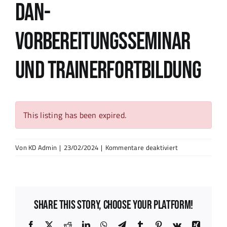
Zeige
Dan-
Kummooyeh
grösseres
Vorbereitungsseminar
Bild
Standorte
und Trainerfortbildung
Events
Kontakt
This listing has been expired.
für
Von
KD Admin
|
23/02/2024
|
Kommentare deaktiviert
Dan-
Vorbereitungss
und
Trainerfortbildu
Share This Story, Choose Your Platform!
Facebook
X
Reddit
LinkedIn
WhatsApp
Telegram
Tumblr
Pinterest
Vk
Xing