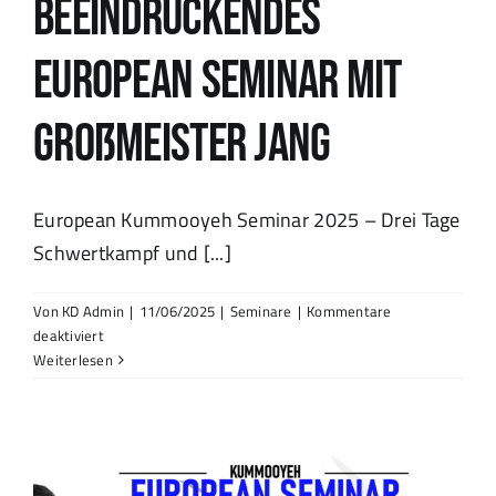
Beeindruckendes
European Seminar mit
Großmeister Jang
European Kummooyeh Seminar 2025 – Drei Tage
Schwertkampf und [...]
Von
KD Admin
|
11/06/2025
|
Seminare
|
Kommentare
für
deaktiviert
Beeindruckendes
Weiterlesen
European
Seminar
mit
Großmeister
Jang