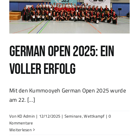
Kummooyeh
Standorte
Events
German Open 2025: Ein
Kontakt
voller Erfolg
Mit den Kummooyeh German Open 2025 wurde
am 22. [...]
Von
KD Admin
|
12/12/2025
|
Seminare
,
Wettkampf
|
0
Kommentare
Weiterlesen